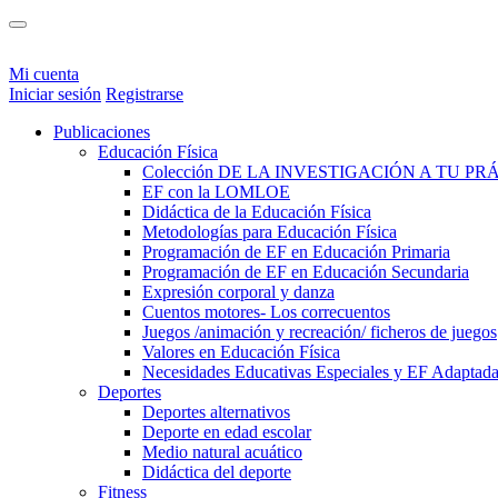
Mi cuenta
Iniciar sesión
Registrarse
Publicaciones
Educación Física
Colección DE LA INVESTIGACIÓN A TU PR
EF con la LOMLOE
Didáctica de la Educación Física
Metodologías para Educación Física
Programación de EF en Educación Primaria
Programación de EF en Educación Secundaria
Expresión corporal y danza
Cuentos motores- Los correcuentos
Juegos /animación y recreación/ ficheros de juegos
Valores en Educación Física
Necesidades Educativas Especiales y EF Adaptad
Deportes
Deportes alternativos
Deporte en edad escolar
Medio natural acuático
Didáctica del deporte
Fitness