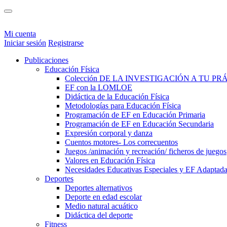
Mi cuenta
Iniciar sesión
Registrarse
Publicaciones
Educación Física
Colección DE LA INVESTIGACIÓN A TU PR
EF con la LOMLOE
Didáctica de la Educación Física
Metodologías para Educación Física
Programación de EF en Educación Primaria
Programación de EF en Educación Secundaria
Expresión corporal y danza
Cuentos motores- Los correcuentos
Juegos /animación y recreación/ ficheros de juegos
Valores en Educación Física
Necesidades Educativas Especiales y EF Adaptad
Deportes
Deportes alternativos
Deporte en edad escolar
Medio natural acuático
Didáctica del deporte
Fitness